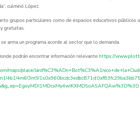
da”, culminó López.
anto grupos particulares como de espacios educativos públicos o 
y gratuitas.
, se arma un programa acorde al sector que lo demanda.
 donde podrán encontrar información relevante
https://www.plotti
.com/maps/place/Jard%C3%ADn+Bot%C3%A1nico+de+la+Ciud
3m1!4b1!4m6!3m5!1s0x960bcdc3edbc871d:0xf83fc29ba3bb75
=ttu&g_ep=EgoyMDI1MDcxMy4wIKXMDSoASAFQAw%3D%3D