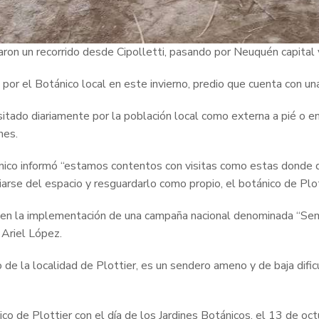
zaron un recorrido desde Cipolletti, pasando por Neuquén capital y 
 por el Botánico local en este invierno, predio que cuenta con un
itado diariamente por la población local como externa a pié o en 
nes.
tánico informó “estamos contentos con visitas como estas donde 
arse del espacio y resguardarlo como propio, el botánico de Plotti
n la implementación de una campaña nacional denominada “Seman
 Ariel López.
 de la localidad de Plottier, es un sendero ameno y de baja dific
nico de Plottier con el día de los Jardines Botánicos, el 13 de o