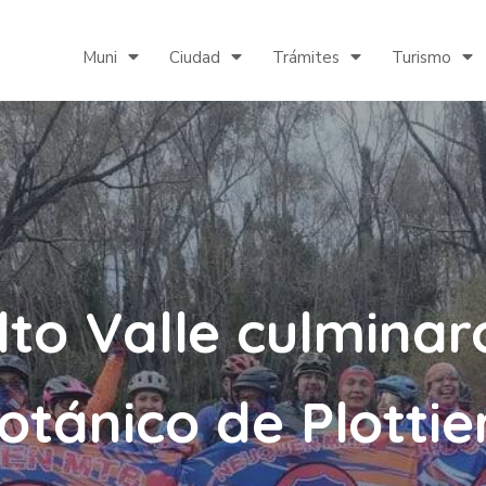
Muni
Ciudad
Trámites
Turismo
Alto Valle culmina
otánico de Plottie