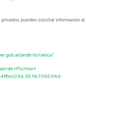
privados pueden solicitar información al
er.gob.ar/jardin-botanico/
ad+de+Plottier+
4f!8m2!3d-38.9670593!4d-