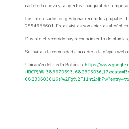
cartelería nueva y la apertura inaugural de tempora
Los interesados en gestionar recorridos grupales, t
2994655601. Estas visitas son abiertas al público 
Durante el recorrido hay reconocimiento de plantas
Se invita a la comunidad a acceder a la página web
Ubicación del Jardín Botánico:
https://www.google
(JBCP)/@-38.9670593,-68.2306036,17z/data=!
68.2306036!16s%2Fg%2F11nt2xjk7w?entry