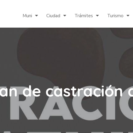
Muni
Ciudad
Trámites
Turismo
lan de castración