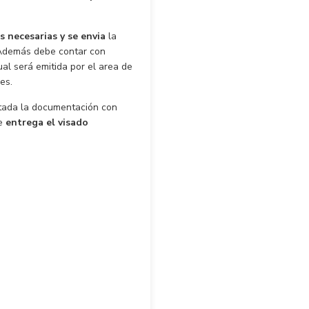
s necesarias y se envia
la
 Además debe contar con
cual será emitida por el area de
es.
ntada la documentación con
se
entrega el visado