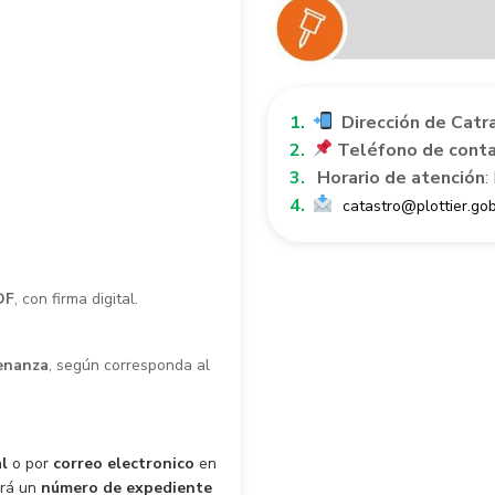
Dirección de Catr
Teléfono de cont
Horario de atención
:
catastro@plottier.gob
DF
, con firma digital.
denanza
, según corresponda al
l
o por
correo electronico
en
ará un
número de expediente