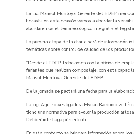
de frutilla, feriantes y funcionarios como concejal
La Lic. Marisol Montoya, Gerente del EDEP mencion
bocashi, en esta ocasión vamos a abordar la sensibi
abordaremos el tema ecológico integral y el legisl
La primera etapa de la charla será de información int
temáticas sobre control de calidad de los productos 
“Desde el EDEP trabajamos con la oficina de emple
feriantes que realizan compostaje, con esta capaci
Marisol Montoya, Gerente del EDEP.
De la jornada se pactará una fecha para la elaborac
La Ing. Agr. e investigadora Myrian Barrionuevo,té
tiene una normativa para avalar la producción artes
Deliberante haga precedente”.
En este contexto se brindará información sobre los