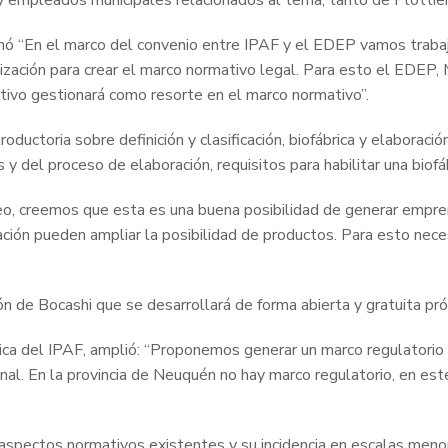
es y empleados municipales relacionados al tema, tanto de Plottie
ó “En el marco del convenio entre IPAF y el EDEP vamos trabaj
lización para crear el marco normativo legal. Para esto el EDEP
ativo gestionará como resorte en el marco normativo”.
roductoria sobre definición y clasificación, biofábrica y elaborac
y del proceso de elaboración, requisitos para habilitar una biofá
o, creemos que esta es una buena posibilidad de generar empre
tación pueden ampliar la posibilidad de productos. Para esto nec
ión de Bocashi que se desarrollará de forma abierta y gratuita 
cnica del IPAF, amplió: “Proponemos generar un marco regulatorio
anal. En la provincia de Neuquén no hay marco regulatorio, en es
 aspectos normativos existentes y su incidencia en escalas menor