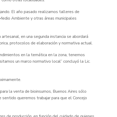
r como otras localidades.
ando. El año pasado realizamos talleres de
, Medio Ambiente y otras áreas municipales
ión artesanal, en una segunda instancia se abordará
brica, protocolos de elaboración y normativa actual.
ndimientos en la temática en la zona, tenemos
esitamos un marco normativo local” concluyó la
Lic.
próximamente.
 para la venta de bioinsumos, Buenos Aires sólo
te sentido queremos trabajar para que el Concejo
es de producción, en función del cuidado de quienes