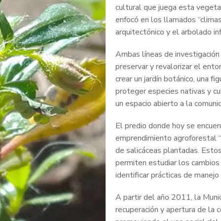
cultural que juega esta vegeta
enfocó en los llamados “clima
arquitectónico y el arbolado i
Ambas líneas de investigación c
preservar y revalorizar el ento
crear un jardín botánico, una fi
proteger especies nativas y cul
un espacio abierto a la comuni
El predio donde hoy se encuent
emprendimiento agroforestal “
de salicáceas plantadas. Estos 
permiten estudiar los cambios e
identificar prácticas de manejo
A partir del año 2011, la Munic
recuperación y apertura de la c