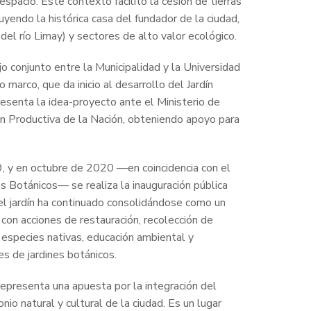
spacio. Este contexto facilitó la cesión de tierras
luyendo la histórica casa del fundador de la ciudad,
del río Limay) y sectores de alto valor ecológico.
jo conjunto entre la Municipalidad y la Universidad
marco, que da inicio al desarrollo del Jardín
esenta la idea-proyecto ante el Ministerio de
ón Productiva de la Nación, obteniendo apoyo para
, y en octubre de 2020 —en coincidencia con el
es Botánicos— se realiza la inauguración pública
el jardín ha continuado consolidándose como un
, con acciones de restauración, recolección de
e especies nativas, educación ambiental y
es de jardines botánicos.
 representa una apuesta por la integración del
io natural y cultural de la ciudad. Es un lugar