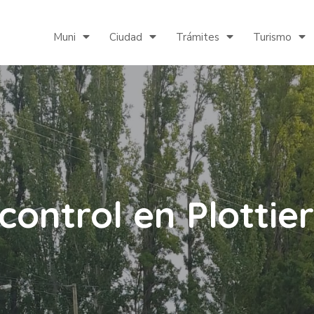
Muni
Ciudad
Trámites
Turismo
control en Plottier