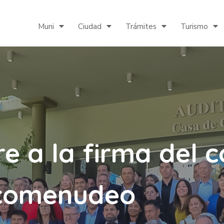
Muni
Ciudad
Trámites
Turismo
ere a la firma del
rcomenudeo