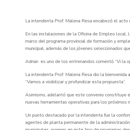
La intendenta Prof. Malena Resa encabezó el acto de
En las instalaciones de la Oficina de Empleo local, l
marco del programa provincial de formación y empleo
municipal, además de los jóvenes seleccionados que 
Adrian es uno de los entrenandos comentó “Vi la op
La intendenta Prof. Malena Resa dio la bienvenida 
“Vamos a visibilizar y profundizar esta propuesta”.
Asimismo, adelantó que este convenio constituye el
nuevas herramientas operativas para los próximos 
Un punto destacado por la intendenta fue la confor
agentes de planta permanente de la administración pú
municipales, quienes en este tipo de programas de