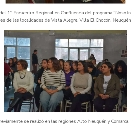
de del 1° Encuentro Regional en Confluencia del programa “Nosotr
s de las localidades de Vista Alegre, Villa El Chocón, Neuquén c
 previamente se realizó en las regiones Alto Neuquén y Comarca.