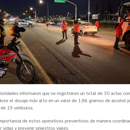
oridades informaron que se registraron un total de 30 actas cont
ose el dosaje más alto en un valor de 1,86 gramos de alcohol po
 de 19 vehículos.
mportancia de estos operativos preventivos de manera coordinada
 vidas y prevenir siniestros viales.