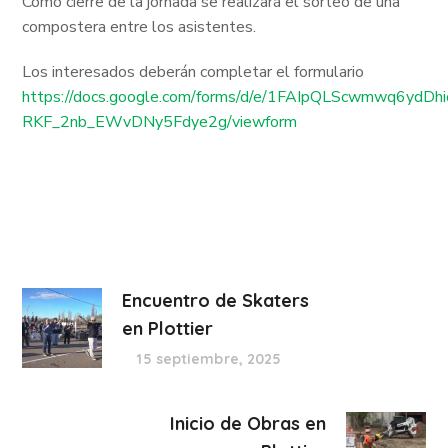
Como cierre de la jornada se realizará el sorteo de una
compostera entre los asistentes.
Los interesados deberán completar el formulario
https://docs.google.com/forms/d/e/1FAIpQLScwmwq6ydD
RKF_2nb_EWvDNy5Fdye2g/viewform
Encuentro de Skaters
en Plottier
15 septiembre, 2025
Inicio de Obras en