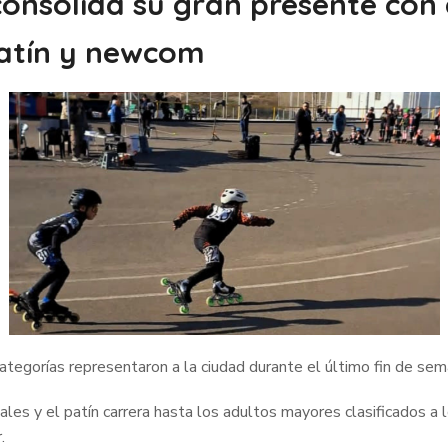
 consolida su gran presente co
patín y newcom
categorías representaron a la ciudad durante el último fin de se
es y el patín carrera hasta los adultos mayores clasificados a l
.