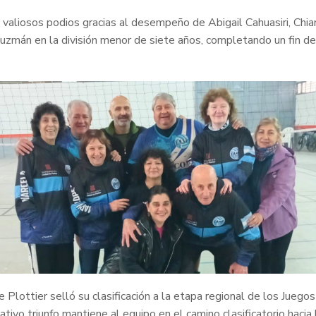
 valiosos podios gracias al desempeño de Abigail Cahuasiri, Ch
uzmán en la división menor de siete años, completando un fin d
Plottier selló su clasificación a la etapa regional de los Jueg
icativo triunfo mantiene al equipo en el camino clasificatorio hac