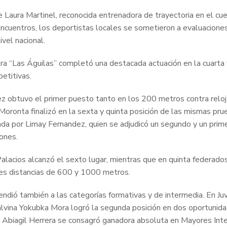
de Laura Martinel, reconocida entrenadora de trayectoria en el cu
cuentros, los deportistas locales se sometieron a evaluaciones 
vel nacional.
rera “Las Águilas” completó una destacada actuación en la cuarta 
etitivas.
z obtuvo el primer puesto tanto en los 200 metros contra reloj
 Moronta finalizó en la sexta y quinta posición de las mismas pr
ltada por Limay Fernandez, quien se adjudicó un segundo y un p
iones.
 Palacios alcanzó el sexto lugar, mientras que en quinta federa
tes distancias de 600 y 1000 metros.
endió también a las categorías formativas y de intermedia. En Ju
alvina Yokubka Mora logró la segunda posición en dos oportunid
o, Abiagil Herrera se consagró ganadora absoluta en Mayores Int