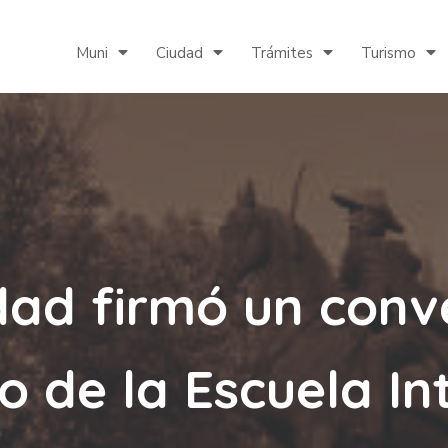
Muni
Ciudad
Trámites
Turismo
dad firmó un conv
io de la Escuela In