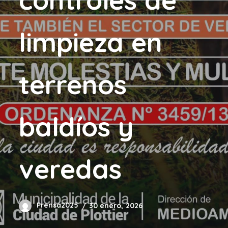
limpieza en
terrenos
baldíos y
veredas
Prensa2025
30 enero, 2026